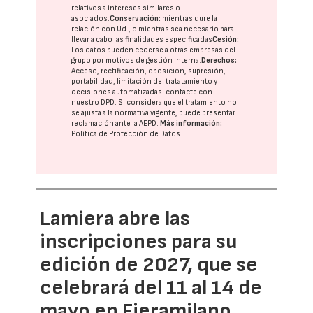
relativos a intereses similares o
asociados.
Conservación:
mientras dure la
relación con Ud., o mientras sea necesario para
llevar a cabo las finalidades especificadas
Cesión:
Los datos pueden cederse a otras
empresas del
grupo
por motivos de gestión interna.
Derechos:
Acceso, rectificación, oposición, supresión,
portabilidad, limitación del tratatamiento y
decisiones automatizadas:
contacte con
nuestro DPD
. Si considera que el tratamiento no
se ajusta a la normativa vigente, puede presentar
reclamación ante la
AEPD
.
Más información:
Política de Protección de Datos
Lamiera abre las
inscripciones para su
edición de 2027, que se
celebrará del 11 al 14 de
mayo en Fieramilano