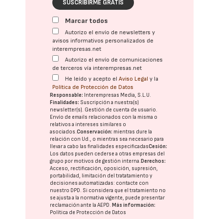
SUSCRIBIRME GRATIS
Marcar todos
Autorizo el envío de newsletters y
avisos informativos personalizados de
interempresas.net
Autorizo el envío de comunicaciones
de terceros vía interempresas.net
He leído y acepto el
Aviso Legal
y la
Política de Protección de Datos
Responsable:
Interempresas Media, S.L.U.
Finalidades:
Suscripción a nuestra(s)
newsletter(s). Gestión de cuenta de usuario.
Envío de emails relacionados con la misma o
relativos a intereses similares o
asociados.
Conservación:
mientras dure la
relación con Ud., o mientras sea necesario para
llevar a cabo las finalidades especificadas
Cesión:
Los datos pueden cederse a otras
empresas del
grupo
por motivos de gestión interna.
Derechos:
Acceso, rectificación, oposición, supresión,
portabilidad, limitación del tratatamiento y
decisiones automatizadas:
contacte con
nuestro DPD
. Si considera que el tratamiento no
se ajusta a la normativa vigente, puede presentar
reclamación ante la
AEPD
.
Más información:
Política de Protección de Datos