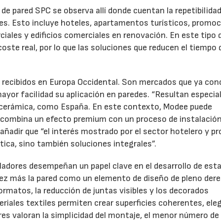
 de pared SPC se observa allí donde cuentan la repetibilidad
ostes. Esto incluye hoteles, apartamentos turísticos, promo
ciales y edificios comerciales en renovación. En este tipo 
oste real, por lo que las soluciones que reducen el tiempo 
 recibidos en Europa Occidental. Son mercados que ya con
ayor facilidad su aplicación en paredes. “Resultan especi
n cerámica, como España. En este contexto, Modee puede
 combina un efecto premium con un proceso de instalació
 añadir que “el interés mostrado por el sector hotelero y 
ica, sino también soluciones integrales”.
aladores desempeñan un papel clave en el desarrollo de est
vez más la pared como un elemento de diseño de pleno der
rmatos, la reducción de juntas visibles y los decorados
riales textiles permiten crear superficies coherentes, el
ores valoran la simplicidad del montaje, el menor número de