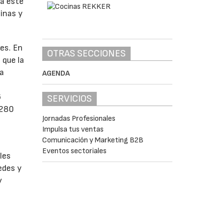
a este
inas y
es. En
OTRAS SECCIONES
 que la
na
AGENDA
a
6
SERVICIOS
 280
Jornadas Profesionales
Impulsa tus ventas
Comunicación y Marketing B2B
Eventos sectoriales
les
edes y
y