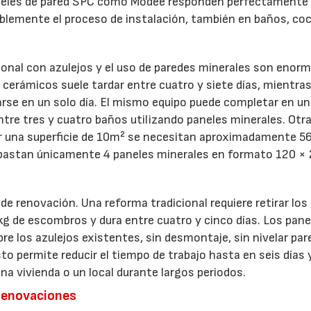
paneles de pared SPC como Modee responden perfectamente 
ablemente el proceso de instalación, también en baños, coc
ional con azulejos y el uso de paredes minerales son enorm
 cerámicos suele tardar entre cuatro y siete días, mientras
arse en un solo día. El mismo equipo puede completar en u
re tres y cuatro baños utilizando paneles minerales. Otr
ir una superficie de 10m² se necesitan aproximadamente 5
, bastan únicamente 4 paneles minerales en formato 120 ×
e renovación. Una reforma tradicional requiere retirar los
kg de escombros y dura entre cuatro y cinco días. Los pane
e los azulejos existentes, sin desmontaje, sin nivelar par
sto permite reducir el tiempo de trabajo hasta en seis días 
 una vivienda o un local durante largos periodos.
 renovaciones