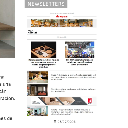
NEWSLETTERS
una
es una
tán
ración.
e
nes de
06/07/2026