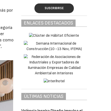
SUSCRIBIRSE
más por
ENLACES DESTACADOS
tegoría
cer
nes como
,
ÚLTIMAS NOTICIAS
València Inspira Diseño impulsa el