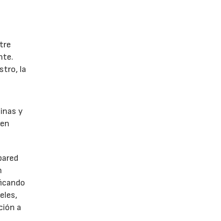
tre
nte.
stro, la
inas y
cen
pared
n
ficando
eles,
ción a