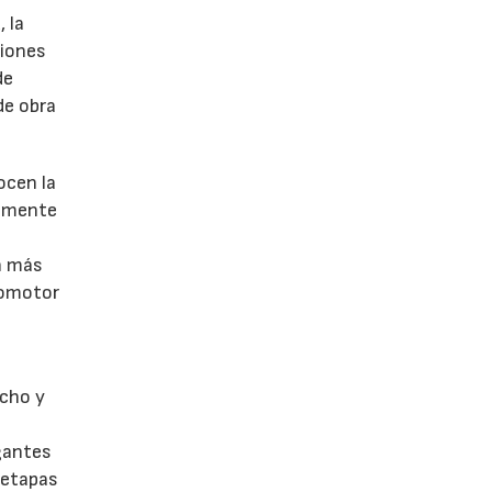
, la
ciones
de
de obra
ocen la
almente
n más
promotor
a
echo y
egantes
 etapas