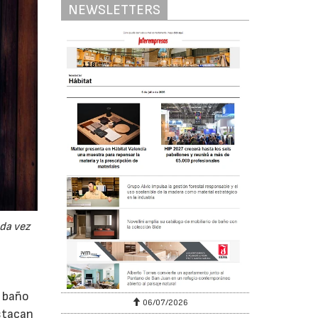
NEWSLETTERS
da vez
e baño
06/07/2026
estacan