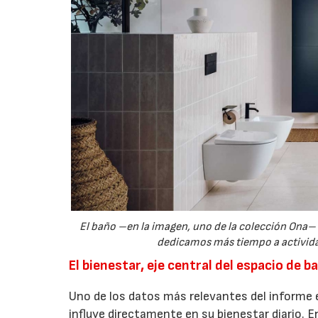
El baño –en la imagen, uno de la colección Ona– 
dedicamos más tiempo a actividade
El bienestar, eje central del espacio de b
Uno de los datos más relevantes del informe 
influye directamente en su bienestar diario.