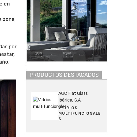
e en
a zona
idas por
nestar,
baño.
PRODUCTOS DESTACADOS
AGC Flat Glass
Ibérica, S.A.
VIDRIOS
MULTIFUNCIONALE
S