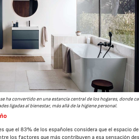
se ha convertido en una estancia central de los hogares, donde ca
s ligadas al bienestar, más allá de la higiene personal.
año
es que el 83% de los españoles considera que el espacio d
06/07/2026
20/07/2026
 Entre los factores que más contribuyen a esa sensación d