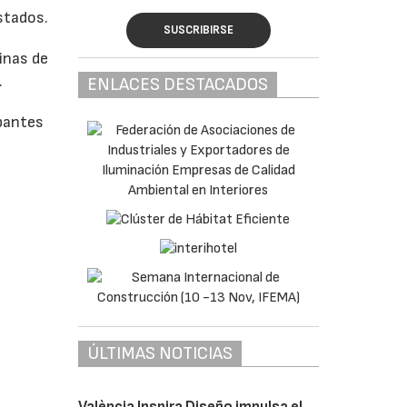
stados.
SUSCRIBIRSE
inas de
.
ENLACES DESTACADOS
ipantes
ÚLTIMAS NOTICIAS
València Inspira Diseño impulsa el