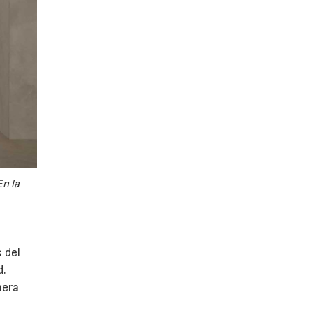
En la
 del
d.
ñera