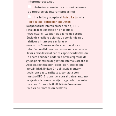
interempresas.net
Autorizo el envío de comunicaciones
de terceros vía interempresas.net
He leído y acepto el
Aviso Legal
y la
Política de Protección de Datos
Responsable:
Interempresas Media, S.L.U.
Finalidades:
Suscripción a nuestra(s)
newsletter(s). Gestión de cuenta de usuario.
Envío de emails relacionados con la misma o
relativos a intereses similares o
asociados.
Conservación:
mientras dure la
relación con Ud., o mientras sea necesario para
llevar a cabo las finalidades especificadas
Cesión:
Los datos pueden cederse a otras
empresas del
grupo
por motivos de gestión interna.
Derechos:
Acceso, rectificación, oposición, supresión,
portabilidad, limitación del tratatamiento y
decisiones automatizadas:
contacte con
nuestro DPD
. Si considera que el tratamiento no
se ajusta a la normativa vigente, puede presentar
reclamación ante la
AEPD
.
Más información:
Política de Protección de Datos