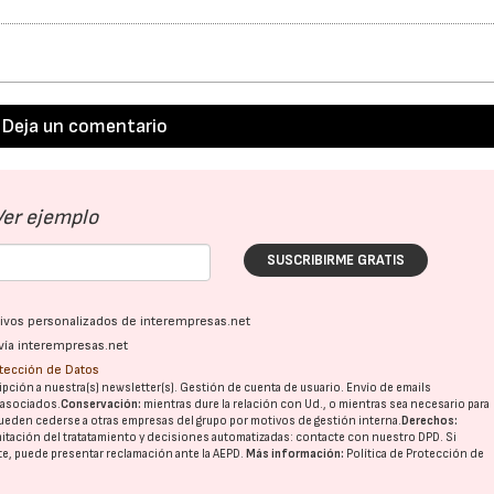
Deja un comentario
Ver ejemplo
SUSCRIBIRME GRATIS
ativos personalizados de interempresas.net
vía interempresas.net
otección de Datos
pción a nuestra(s) newsletter(s). Gestión de cuenta de usuario. Envío de emails
o asociados.
Conservación:
mientras dure la relación con Ud., o mientras sea necesario para
ueden cederse a otras
empresas del grupo
por motivos de gestión interna.
Derechos:
imitación del tratatamiento y decisiones automatizadas:
contacte con nuestro DPD
. Si
nte, puede presentar reclamación ante la
AEPD
.
Más información:
Política de Protección de