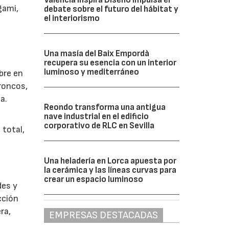
gami,
debate sobre el futuro del hábitat y
el interiorismo
Una masía del Baix Empordà
recupera su esencia con un interior
luminoso y mediterráneo
bre en
roncos,
a.
Reondo transforma una antigua
nave industrial en el edificio
corporativo de RLC en Sevilla
 total,
Una heladería en Lorca apuesta por
la cerámica y las líneas curvas para
crear un espacio luminoso
des y
cción
ra,
EMPRESAS DESTACADAS