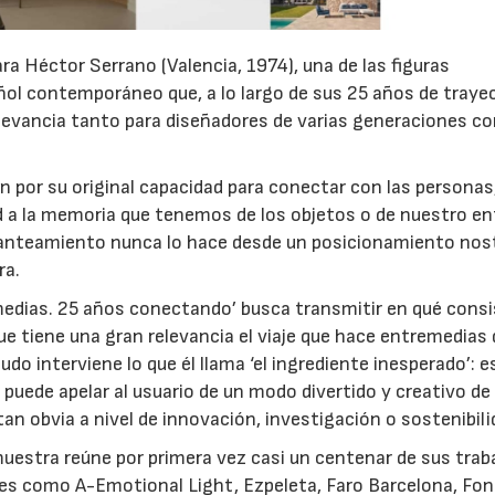
ra Héctor Serrano (Valencia, 1974), una de las figuras
ñol contemporáneo que, a lo largo de sus 25 años de trayec
relevancia tanto para diseñadores de varias generaciones c
 por su original capacidad para conectar con las personas
d a la memoria que tenemos de los objetos o de nuestro en
planteamiento nunca lo hace desde un posicionamiento nost
ra.
emedias. 25 años conectando’ busca transmitir en qué cons
ue tiene una gran relevancia el viaje que hace entremedias 
do interviene lo que él llama ‘el ingrediente inesperado’: e
 puede apelar al usuario de un modo divertido y creativo d
n obvia a nivel de innovación, investigación o sostenibili
uestra reúne por primera vez casi un centenar de sus trab
des como A-Emotional Light, Ezpeleta, Faro Barcelona, Fo