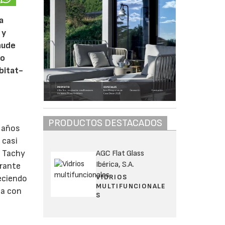
a
 y
 nude
no
bitat-
PRODUCTOS DESTACADOS
5 años
 casi
, Tachy
AGC Flat Glass
Ibérica, S.A.
urante
VIDRIOS
reciendo
MULTIFUNCIONALE
ga con
S