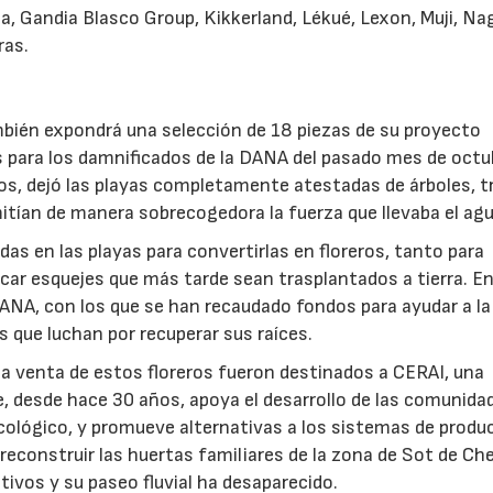
a, Gandia Blasco Group, Kikkerland, Lékué, Lexon, Muji, Na
ras.
ién expondrá una selección de 18 piezas de su proyecto
os para los damnificados de la DANA del pasado mes de octu
ios, dejó las playas completamente atestadas de árboles, t
itían de manera sobrecogedora la fuerza que llevaba el agu
as en las playas para convertirlas en floreros, tanto para
ar esquejes que más tarde sean trasplantados a tierra. En
 DANA, con los que se han recaudado fondos para ayudar a la
s que luchan por recuperar sus raíces.
la venta de estos floreros fueron destinados a CERAI, una
e, desde hace 30 años, apoya el desarrollo de las comunida
ecológico, y promueve alternativas a los sistemas de produ
reconstruir las huertas familiares de la zona de Sot de Che
ltivos y su paseo fluvial ha desaparecido.