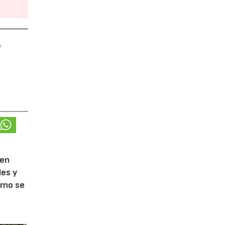
e
 en
les y
orno se