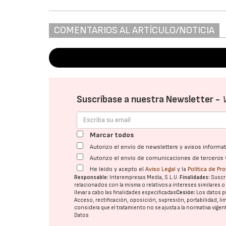
COMENTARIOS AL ARTÍCULO/NOTICIA
Suscríbase a nuestra Newsletter -
Marcar todos
Autorizo el envío de newsletters y avisos inform
Autorizo el envío de comunicaciones de terceros 
He leído y acepto el
Aviso Legal
y la
Política de Pr
Responsable:
Interempresas Media, S.L.U.
Finalidades:
Suscri
relacionados con la misma o relativos a intereses similares 
llevar a cabo las finalidades especificadas
Cesión:
Los datos p
Acceso, rectificación, oposición, supresión, portabilidad, l
considera que el tratamiento no se ajusta a la normativa vige
Datos