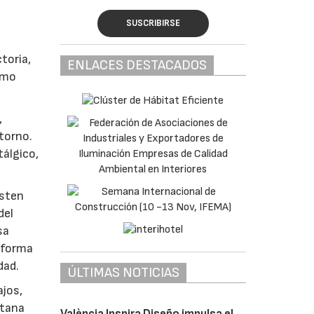
SUSCRIBIRSE
toria,
ENLACES DESTACADOS
omo
,
torno.
álgico,
isten
del
sa
e forma
dad.
ÚLTIMAS NOTICIAS
ajos,
ntana
València Inspira Diseño impulsa el