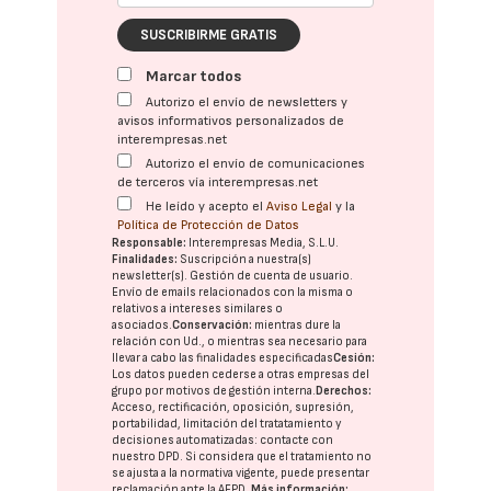
SUSCRIBIRME GRATIS
Marcar todos
Autorizo el envío de newsletters y
avisos informativos personalizados de
interempresas.net
Autorizo el envío de comunicaciones
de terceros vía interempresas.net
He leído y acepto el
Aviso Legal
y la
Política de Protección de Datos
Responsable:
Interempresas Media, S.L.U.
Finalidades:
Suscripción a nuestra(s)
newsletter(s). Gestión de cuenta de usuario.
Envío de emails relacionados con la misma o
relativos a intereses similares o
asociados.
Conservación:
mientras dure la
relación con Ud., o mientras sea necesario para
llevar a cabo las finalidades especificadas
Cesión:
Los datos pueden cederse a otras
empresas del
grupo
por motivos de gestión interna.
Derechos:
Acceso, rectificación, oposición, supresión,
portabilidad, limitación del tratatamiento y
decisiones automatizadas:
contacte con
nuestro DPD
. Si considera que el tratamiento no
se ajusta a la normativa vigente, puede presentar
reclamación ante la
AEPD
.
Más información: