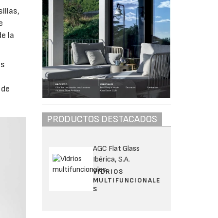
illas,
e
e la
as
 de
PRODUCTOS DESTACADOS
AGC Flat Glass
Ibérica, S.A.
VIDRIOS
MULTIFUNCIONALE
S