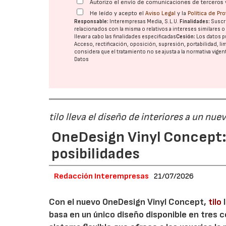
Autorizo el envío de comunicaciones de terceros 
He leído y acepto el
Aviso Legal
y la
Política de Pr
Responsable:
Interempresas Media, S.L.U.
Finalidades:
Suscri
relacionados con la misma o relativos a intereses similares 
llevar a cabo las finalidades especificadas
Cesión:
Los datos p
Acceso, rectificación, oposición, supresión, portabilidad, l
considera que el tratamiento no se ajusta a la normativa vige
Datos
tilo lleva el diseño de interiores a un nue
OneDesign Vinyl Concept: 
posibilidades
Redacción Interempresas
21/07/2026
Con el nuevo OneDesign Vinyl Concept,
tilo
l
basa en un único diseño disponible en tres c