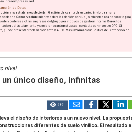
vía interempresas.net
otección de Datos
pción a nuestra(s) newsletter(s). Gestión de cuenta de usuario. Envío de emails
o asociados.
Conservación:
mientras dure la relación con Ud., o mientras sea necesario para
ueden cederse a otras
empresas del grupo
por motivos de gestión interna.
Derechos:
imitación del tratatamiento y decisiones automatizadas:
contacte con nuestro DPD
. Si
nte, puede presentar reclamación ante la
AEPD
.
Más información:
Política de Protección de
vo nivel
un único diseño, infinitas
593
leva el diseño de interiores a un nuevo nivel. La propuest
onstrucciones diferentes de suelo vinílico. El resultado e