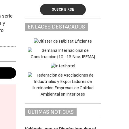
SUSCRIBIRSE
 serie
s y
ENLACES DESTACADOS
ro
ÚLTIMAS NOTICIAS
València Inspira Diseño impulsa el