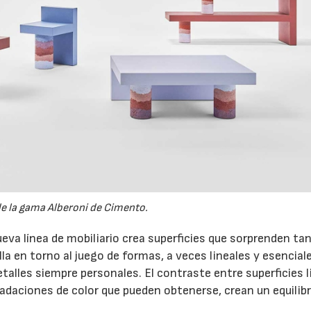
de la gama Alberoni de Cimento.
nueva línea de mobiliario crea superficies que sorprenden ta
la en torno al juego de formas, a veces lineales y esenciale
talles siempre personales. El contraste entre superficies l
radaciones de color que pueden obtenerse, crean un equilibr
06/07/2026
20/07/2026