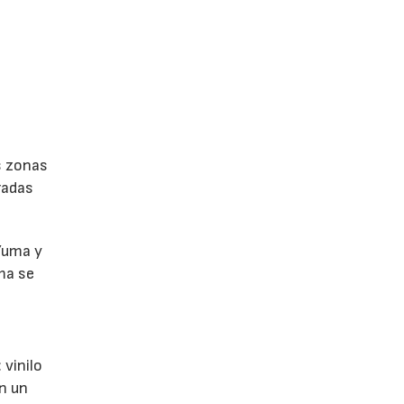
s zonas
radas
Yuma y
ma se
 vinilo
n un