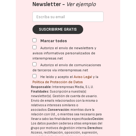
Newsletter -
Ver ejemplo
SUSCRIBIRME GRATIS
Marcar todos
Autorizo el envío de newsletters y
avisos informativos personalizados de
interempresas.net
Autorizo el envío de comunicaciones
de terceros vía interempresas.net
He leído y acepto el
Aviso Legal
y la
Política de Protección de Datos
Responsable:
Interempresas Media, S.L.U.
Finalidades:
Suscripción a nuestra(s)
newsletter(s). Gestión de cuenta de usuario.
Envío de emails relacionados con la misma o
relativos a intereses similares o
asociados.
Conservación:
mientras dure la
relación con Ud., o mientras sea necesario para
llevar a cabo las finalidades especificadas
Cesión:
Los datos pueden cederse a otras
empresas del
grupo
por motivos de gestión interna.
Derechos:
Acceso, rectificación, oposición, supresión,