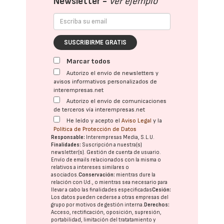
Newsletter -
Ver ejemplo
SUSCRIBIRME GRATIS
Marcar todos
Autorizo el envío de newsletters y
avisos informativos personalizados de
interempresas.net
Autorizo el envío de comunicaciones
de terceros vía interempresas.net
He leído y acepto el
Aviso Legal
y la
Política de Protección de Datos
Responsable:
Interempresas Media, S.L.U.
Finalidades:
Suscripción a nuestra(s)
newsletter(s). Gestión de cuenta de usuario.
Envío de emails relacionados con la misma o
relativos a intereses similares o
asociados.
Conservación:
mientras dure la
relación con Ud., o mientras sea necesario para
llevar a cabo las finalidades especificadas
Cesión:
Los datos pueden cederse a otras
empresas del
grupo
por motivos de gestión interna.
Derechos:
Acceso, rectificación, oposición, supresión,
portabilidad, limitación del tratatamiento y