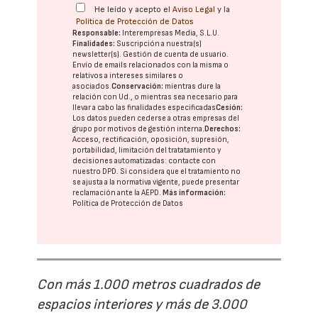
He leído y acepto el
Aviso Legal
y la
Política de Protección de Datos
Responsable:
Interempresas Media, S.L.U.
Finalidades:
Suscripción a nuestra(s)
newsletter(s). Gestión de cuenta de usuario.
Envío de emails relacionados con la misma o
relativos a intereses similares o
asociados.
Conservación:
mientras dure la
relación con Ud., o mientras sea necesario para
llevar a cabo las finalidades especificadas
Cesión:
Los datos pueden cederse a otras
empresas del
grupo
por motivos de gestión interna.
Derechos:
Acceso, rectificación, oposición, supresión,
portabilidad, limitación del tratatamiento y
decisiones automatizadas:
contacte con
nuestro DPD
. Si considera que el tratamiento no
se ajusta a la normativa vigente, puede presentar
reclamación ante la
AEPD
.
Más información:
Política de Protección de Datos
Con más 1.000 metros cuadrados de
espacios interiores y más de 3.000