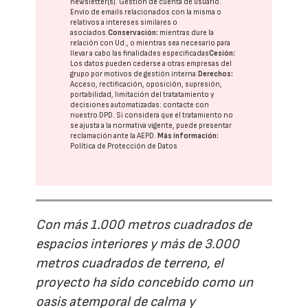
newsletter(s). Gestión de cuenta de usuario.
Envío de emails relacionados con la misma o
relativos a intereses similares o
asociados.
Conservación:
mientras dure la
relación con Ud., o mientras sea necesario para
llevar a cabo las finalidades especificadas
Cesión:
Los datos pueden cederse a otras
empresas del
grupo
por motivos de gestión interna.
Derechos:
Acceso, rectificación, oposición, supresión,
portabilidad, limitación del tratatamiento y
decisiones automatizadas:
contacte con
nuestro DPD
. Si considera que el tratamiento no
se ajusta a la normativa vigente, puede presentar
reclamación ante la
AEPD
.
Más información:
Política de Protección de Datos
Con más 1.000 metros cuadrados de
espacios interiores y más de 3.000
metros cuadrados de terreno, el
proyecto ha sido concebido como un
oasis atemporal de calma y