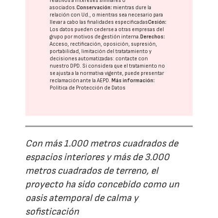
relativos a intereses similares o
asociados.
Conservación:
mientras dure la
relación con Ud., o mientras sea necesario para
llevar a cabo las finalidades especificadas
Cesión:
Los datos pueden cederse a otras
empresas del
grupo
por motivos de gestión interna.
Derechos:
Acceso, rectificación, oposición, supresión,
portabilidad, limitación del tratatamiento y
decisiones automatizadas:
contacte con
nuestro DPD
. Si considera que el tratamiento no
se ajusta a la normativa vigente, puede presentar
reclamación ante la
AEPD
.
Más información:
Política de Protección de Datos
Con más 1.000 metros cuadrados de
espacios interiores y más de 3.000
metros cuadrados de terreno, el
proyecto ha sido concebido como un
oasis atemporal de calma y
sofisticación