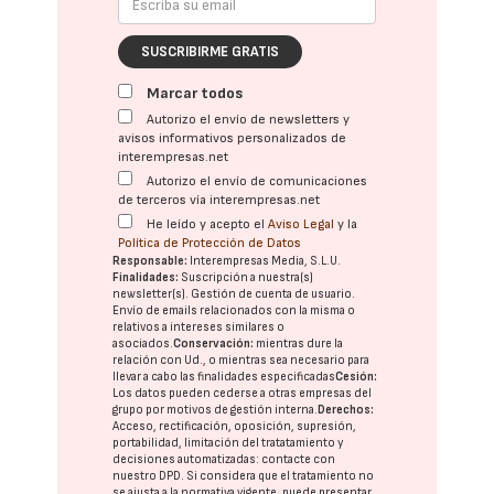
SUSCRIBIRME GRATIS
Marcar todos
Autorizo el envío de newsletters y
avisos informativos personalizados de
interempresas.net
Autorizo el envío de comunicaciones
de terceros vía interempresas.net
He leído y acepto el
Aviso Legal
y la
Política de Protección de Datos
Responsable:
Interempresas Media, S.L.U.
Finalidades:
Suscripción a nuestra(s)
newsletter(s). Gestión de cuenta de usuario.
Envío de emails relacionados con la misma o
relativos a intereses similares o
asociados.
Conservación:
mientras dure la
relación con Ud., o mientras sea necesario para
llevar a cabo las finalidades especificadas
Cesión:
Los datos pueden cederse a otras
empresas del
grupo
por motivos de gestión interna.
Derechos:
Acceso, rectificación, oposición, supresión,
portabilidad, limitación del tratatamiento y
decisiones automatizadas:
contacte con
nuestro DPD
. Si considera que el tratamiento no
se ajusta a la normativa vigente, puede presentar