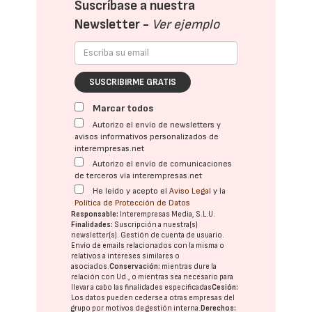
Suscríbase a nuestra
Newsletter -
Ver ejemplo
SUSCRIBIRME GRATIS
Marcar todos
Autorizo el envío de newsletters y
avisos informativos personalizados de
interempresas.net
Autorizo el envío de comunicaciones
de terceros vía interempresas.net
He leído y acepto el
Aviso Legal
y la
Política de Protección de Datos
Responsable:
Interempresas Media, S.L.U.
Finalidades:
Suscripción a nuestra(s)
newsletter(s). Gestión de cuenta de usuario.
Envío de emails relacionados con la misma o
relativos a intereses similares o
asociados.
Conservación:
mientras dure la
relación con Ud., o mientras sea necesario para
llevar a cabo las finalidades especificadas
Cesión:
Los datos pueden cederse a otras
empresas del
grupo
por motivos de gestión interna.
Derechos: