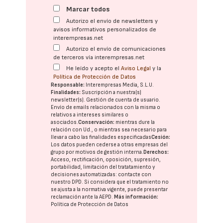
Marcar todos
Autorizo el envío de newsletters y
avisos informativos personalizados de
interempresas.net
Autorizo el envío de comunicaciones
de terceros vía interempresas.net
He leído y acepto el
Aviso Legal
y la
Política de Protección de Datos
Responsable:
Interempresas Media, S.L.U.
Finalidades:
Suscripción a nuestra(s)
newsletter(s). Gestión de cuenta de usuario.
Envío de emails relacionados con la misma o
relativos a intereses similares o
asociados.
Conservación:
mientras dure la
relación con Ud., o mientras sea necesario para
llevar a cabo las finalidades especificadas
Cesión:
Los datos pueden cederse a otras
empresas del
grupo
por motivos de gestión interna.
Derechos:
Acceso, rectificación, oposición, supresión,
portabilidad, limitación del tratatamiento y
decisiones automatizadas:
contacte con
nuestro DPD
. Si considera que el tratamiento no
se ajusta a la normativa vigente, puede presentar
reclamación ante la
AEPD
.
Más información:
Política de Protección de Datos