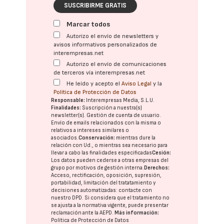
SUSCRIBIRME GRATIS
Marcar todos
Autorizo el envío de newsletters y
avisos informativos personalizados de
interempresas.net
Autorizo el envío de comunicaciones
de terceros vía interempresas.net
He leído y acepto el
Aviso Legal
y la
Política de Protección de Datos
Responsable:
Interempresas Media, S.L.U.
Finalidades:
Suscripción a nuestra(s)
newsletter(s). Gestión de cuenta de usuario.
Envío de emails relacionados con la misma o
relativos a intereses similares o
asociados.
Conservación:
mientras dure la
relación con Ud., o mientras sea necesario para
llevar a cabo las finalidades especificadas
Cesión:
Los datos pueden cederse a otras
empresas del
grupo
por motivos de gestión interna.
Derechos:
Acceso, rectificación, oposición, supresión,
portabilidad, limitación del tratatamiento y
decisiones automatizadas:
contacte con
nuestro DPD
. Si considera que el tratamiento no
se ajusta a la normativa vigente, puede presentar
reclamación ante la
AEPD
.
Más información:
Política de Protección de Datos