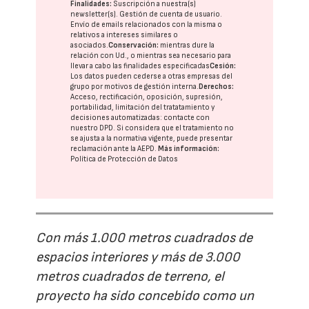
Finalidades:
Suscripción a nuestra(s)
newsletter(s). Gestión de cuenta de usuario.
Envío de emails relacionados con la misma o
relativos a intereses similares o
asociados.
Conservación:
mientras dure la
relación con Ud., o mientras sea necesario para
llevar a cabo las finalidades especificadas
Cesión:
Los datos pueden cederse a otras
empresas del
grupo
por motivos de gestión interna.
Derechos:
Acceso, rectificación, oposición, supresión,
portabilidad, limitación del tratatamiento y
decisiones automatizadas:
contacte con
nuestro DPD
. Si considera que el tratamiento no
se ajusta a la normativa vigente, puede presentar
reclamación ante la
AEPD
.
Más información:
Política de Protección de Datos
Con más 1.000 metros cuadrados de
espacios interiores y más de 3.000
metros cuadrados de terreno, el
proyecto ha sido concebido como un