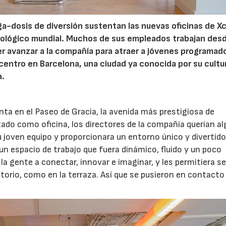
ega-dosis de diversión sustentan las nuevas oficinas de
Xc
cnológico mundial. Muchos de sus empleados trabajan des
er avanzar a la compañía para atraer a jóvenes programad
 centro en Barcelona, una ciudad ya conocida por su cultu
a.
anta en el Paseo de Gracia, la avenida más prestigiosa de
tado como oficina, los directores de la compañía querían a
u joven equipo y proporcionara un entorno único y divertid
un espacio de trabajo que fuera dinámico, fluido y un poco
a gente a conectar, innovar e imaginar, y les permitiera se
torio, como en la terraza. Así que se pusieron en contacto
06/07/2026
20/07/2026