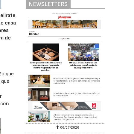
NEWSLETTERS
elirate
de casa
ores
ra de
lgo que
o que
r
 con
06/07/2026
20/07/