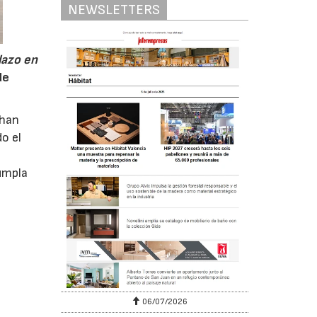
NEWSLETTERS
lazo en
de
 han
o el
umpla
06/07/2026