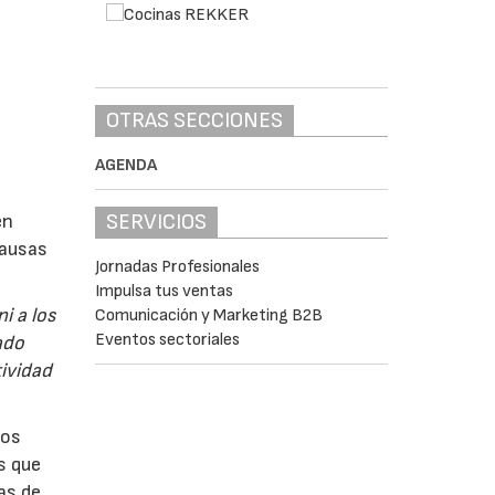
OTRAS SECCIONES
AGENDA
SERVICIOS
en
pausas
Jornadas Profesionales
Impulsa tus ventas
i a los
Comunicación y Marketing B2B
Eventos sectoriales
ado
tividad
los
os que
as de