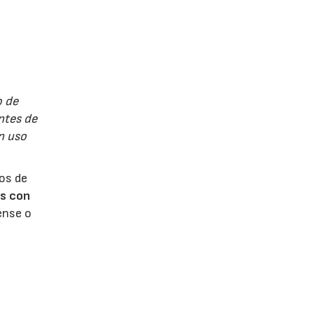
o de
ntes de
an uso
tos de
os con
ense o