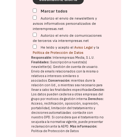
Marcar todos
Autorizo el envío de newsletters y
avisos informativos personalizados de
interempresas.net
Autorizo el envío de comunicaciones
de terceros vía interempresas.net
He leído y acepto el
Aviso Legal
y la
Política de Protección de Datos
Responsable:
Interempresas Media, S.L.U.
Finalidades:
Suscripción a nuestra(s)
newsletter(s). Gestión de cuenta de usuario.
Envío de emails relacionados con la misma o
relativos a intereses similares o
asociados.
Conservación:
mientras dure la
relación con Ud., o mientras sea necesario para
llevar a cabo las finalidades especificadas
Cesión:
Los datos pueden cederse a otras
empresas del
grupo
por motivos de gestión interna.
Derechos:
Acceso, rectificación, oposición, supresión,
portabilidad, limitación del tratatamiento y
decisiones automatizadas:
contacte con
nuestro DPD
. Si considera que el tratamiento no
se ajusta a la normativa vigente, puede presentar
reclamación ante la
AEPD
.
Más información:
Política de Protección de Datos