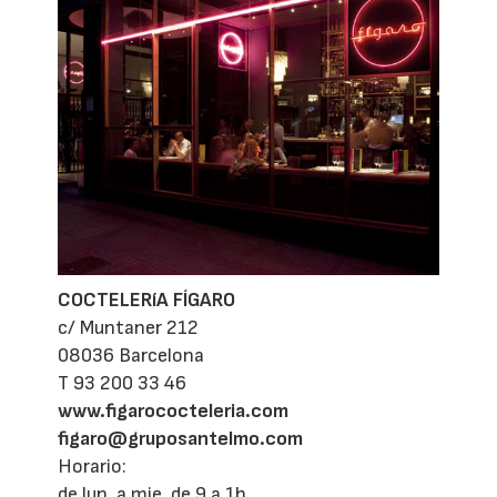
COCTELERíA FÍGARO
c/ Muntaner 212
08036 Barcelona
T 93 200 33 46
www.figarococteleria.com
figaro@gruposantelmo.com
Horario:
de lun. a mie. de 9 a 1h