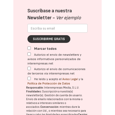
Suscríbase a nuestra
Newsletter -
Ver ejemplo
SUSCRIBIRME GRATIS
Marcar todos
Autorizo el envío de newsletters y
avisos informativos personalizados de
interempresas.net
Autorizo el envío de comunicaciones
de terceros vía interempresas.net
He leído y acepto el
Aviso Legal
y la
Política de Protección de Datos
Responsable:
Interempresas Media, S.L.U.
Finalidades:
Suscripción a nuestra(s)
newsletter(s). Gestión de cuenta de usuario.
Envío de emails relacionados con la misma o
relativos a intereses similares o
asociados.
Conservación:
mientras dure la
relación con Ud., o mientras sea necesario para
llevar a cabo las finalidades especificadas
Cesión: