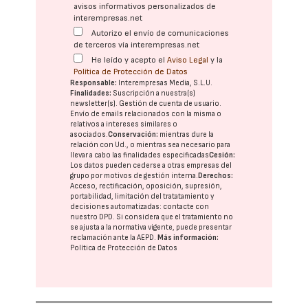
avisos informativos personalizados de
interempresas.net
Autorizo el envío de comunicaciones
de terceros vía interempresas.net
He leído y acepto el
Aviso Legal
y la
Política de Protección de Datos
Responsable:
Interempresas Media, S.L.U.
Finalidades:
Suscripción a nuestra(s)
newsletter(s). Gestión de cuenta de usuario.
Envío de emails relacionados con la misma o
relativos a intereses similares o
asociados.
Conservación:
mientras dure la
relación con Ud., o mientras sea necesario para
llevar a cabo las finalidades especificadas
Cesión:
Los datos pueden cederse a otras
empresas del
grupo
por motivos de gestión interna.
Derechos:
Acceso, rectificación, oposición, supresión,
portabilidad, limitación del tratatamiento y
decisiones automatizadas:
contacte con
nuestro DPD
. Si considera que el tratamiento no
se ajusta a la normativa vigente, puede presentar
reclamación ante la
AEPD
.
Más información:
Política de Protección de Datos