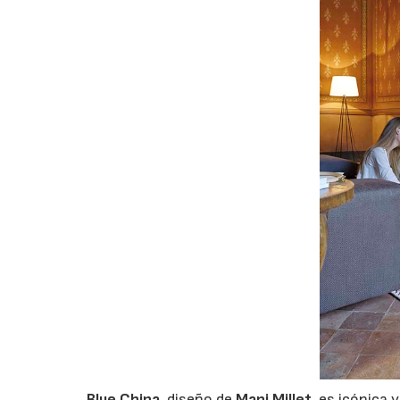
Blue China
, diseño de
Mapi Millet
, es icónica 