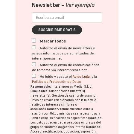
Newsletter -
Ver ejemplo
SUSCRIBIRME GRATIS
Marcar todos
Autorizo el envío de newsletters y
avisos informativos personalizados de
interempresas.net
Autorizo el envío de comunicaciones
de terceros vía interempresas.net
He leído y acepto el
Aviso Legal
y la
Política de Protección de Datos
Responsable:
Interempresas Media, S.L.U.
Finalidades:
Suscripción a nuestra(s)
newsletter(s). Gestión de cuenta de usuario.
Envío de emails relacionados con la misma o
relativos a intereses similares o
asociados.
Conservación:
mientras dure la
relación con Ud., o mientras sea necesario para
llevar a cabo las finalidades especificadas
Cesión:
Los datos pueden cederse a otras
empresas del
grupo
por motivos de gestión interna.
Derechos:
Acceso, rectificación, oposición, supresión,