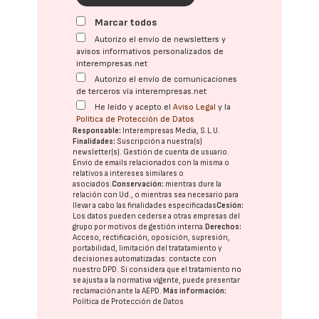
Marcar todos
Autorizo el envío de newsletters y
avisos informativos personalizados de
interempresas.net
Autorizo el envío de comunicaciones
de terceros vía interempresas.net
He leído y acepto el
Aviso Legal
y la
Política de Protección de Datos
Responsable:
Interempresas Media, S.L.U.
Finalidades:
Suscripción a nuestra(s)
newsletter(s). Gestión de cuenta de usuario.
Envío de emails relacionados con la misma o
relativos a intereses similares o
asociados.
Conservación:
mientras dure la
relación con Ud., o mientras sea necesario para
llevar a cabo las finalidades especificadas
Cesión:
Los datos pueden cederse a otras
empresas del
grupo
por motivos de gestión interna.
Derechos:
Acceso, rectificación, oposición, supresión,
portabilidad, limitación del tratatamiento y
decisiones automatizadas:
contacte con
nuestro DPD
. Si considera que el tratamiento no
se ajusta a la normativa vigente, puede presentar
reclamación ante la
AEPD
.
Más información:
Política de Protección de Datos