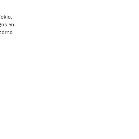
Tokio,
egos en
ntorno