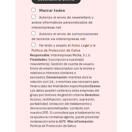
Marcar todos
Autorizo el envío de newsletters y
avisos informativos personalizados de
interempresas.net
Autorizo el envío de comunicaciones
de terceros vía interempresas.net
He leído y acepto el
Aviso Legal
y la
Política de Protección de Datos
Responsable:
Interempresas Media, S.L.U.
Finalidades:
Suscripción a nuestra(s)
newsletter(s). Gestión de cuenta de usuario.
Envío de emails relacionados con la misma o
relativos a intereses similares o
asociados.
Conservación:
mientras dure la
relación con Ud., o mientras sea necesario para
llevar a cabo las finalidades especificadas
Cesión:
Los datos pueden cederse a otras
empresas del
grupo
por motivos de gestión interna.
Derechos:
Acceso, rectificación, oposición, supresión,
portabilidad, limitación del tratatamiento y
decisiones automatizadas:
contacte con
nuestro DPD
. Si considera que el tratamiento no
se ajusta a la normativa vigente, puede presentar
reclamación ante la
AEPD
.
Más información:
Política de Protección de Datos