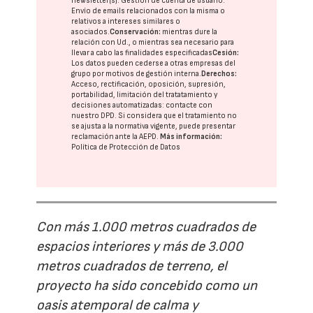
newsletter(s). Gestión de cuenta de usuario.
Envío de emails relacionados con la misma o
relativos a intereses similares o
asociados.
Conservación:
mientras dure la
relación con Ud., o mientras sea necesario para
llevar a cabo las finalidades especificadas
Cesión:
Los datos pueden cederse a otras
empresas del
grupo
por motivos de gestión interna.
Derechos:
Acceso, rectificación, oposición, supresión,
portabilidad, limitación del tratatamiento y
decisiones automatizadas:
contacte con
nuestro DPD
. Si considera que el tratamiento no
se ajusta a la normativa vigente, puede presentar
reclamación ante la
AEPD
.
Más información:
Política de Protección de Datos
Con más 1.000 metros cuadrados de
espacios interiores y más de 3.000
metros cuadrados de terreno, el
proyecto ha sido concebido como un
oasis atemporal de calma y