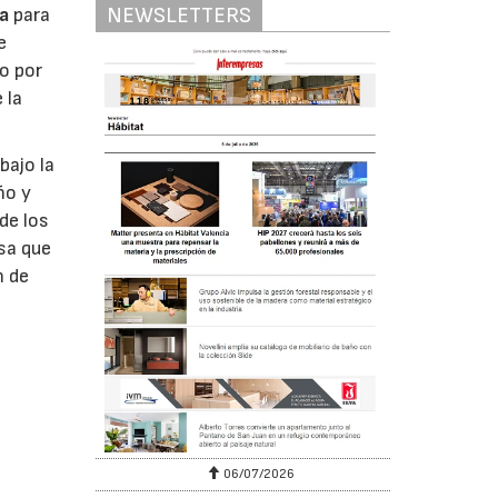
NEWSLETTERS
a
para
e
o por
 la
bajo la
ño y
de los
sa que
n de
06/07/2026