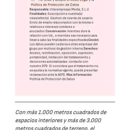
Política de Protección de Datos
Responsable:
Interempresas Media, S.L.U.
Finalidades:
Suscripción a nuestra(s)
newsletter(s). Gestión de cuenta de usuario.
Envío de emails relacionados con la misma o
relativos a intereses similares o
asociados.
Conservación:
mientras dure la
relación con Ud., o mientras sea necesario para
llevar a cabo las finalidades especificadas
Cesión:
Los datos pueden cederse a otras
empresas del
grupo
por motivos de gestión interna.
Derechos:
Acceso, rectificación, oposición, supresión,
portabilidad, limitación del tratatamiento y
decisiones automatizadas:
contacte con
nuestro DPD
. Si considera que el tratamiento no
se ajusta a la normativa vigente, puede presentar
reclamación ante la
AEPD
.
Más información:
Política de Protección de Datos
Con más 1.000 metros cuadrados de
espacios interiores y más de 3.000
metros cuadrados de terreno, el