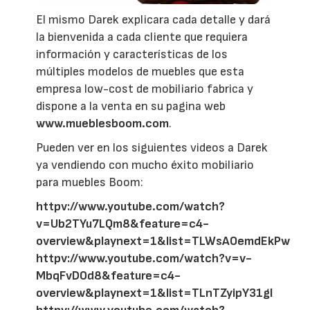
El mismo Darek explicara cada detalle y dará
la bienvenida a cada cliente que requiera
información y características de los
múltiples modelos de muebles que esta
empresa low-cost de mobiliario fabrica y
dispone a la venta en su pagina web
www.mueblesboom.com
.
Pueden ver en los siguientes videos a Darek
ya vendiendo con mucho éxito mobiliario
para muebles Boom:
httpv://www.youtube.com/watch?
v=Ub2TYu7LQm8&feature=c4-
overview&playnext=1&list=TLWsAOemdEkPw
httpv://www.youtube.com/watch?v=v-
MbqFvD0d8&feature=c4-
overview&playnext=1&list=TLnTZyipY31gI