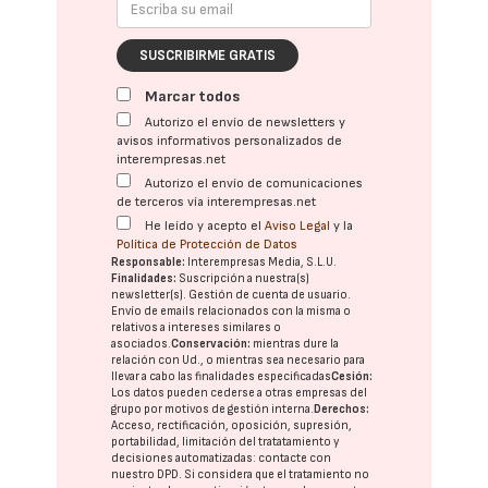
SUSCRIBIRME GRATIS
Marcar todos
Autorizo el envío de newsletters y
avisos informativos personalizados de
interempresas.net
Autorizo el envío de comunicaciones
de terceros vía interempresas.net
He leído y acepto el
Aviso Legal
y la
Política de Protección de Datos
Responsable:
Interempresas Media, S.L.U.
Finalidades:
Suscripción a nuestra(s)
newsletter(s). Gestión de cuenta de usuario.
Envío de emails relacionados con la misma o
relativos a intereses similares o
asociados.
Conservación:
mientras dure la
relación con Ud., o mientras sea necesario para
llevar a cabo las finalidades especificadas
Cesión:
Los datos pueden cederse a otras
empresas del
grupo
por motivos de gestión interna.
Derechos:
Acceso, rectificación, oposición, supresión,
portabilidad, limitación del tratatamiento y
decisiones automatizadas:
contacte con
nuestro DPD
. Si considera que el tratamiento no