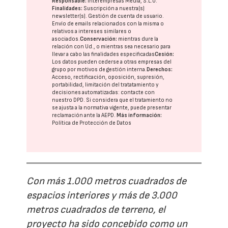
Responsable:
Interempresas Media, S.L.U.
Finalidades:
Suscripción a nuestra(s)
newsletter(s). Gestión de cuenta de usuario.
Envío de emails relacionados con la misma o
relativos a intereses similares o
asociados.
Conservación:
mientras dure la
relación con Ud., o mientras sea necesario para
llevar a cabo las finalidades especificadas
Cesión:
Los datos pueden cederse a otras
empresas del
grupo
por motivos de gestión interna.
Derechos:
Acceso, rectificación, oposición, supresión,
portabilidad, limitación del tratatamiento y
decisiones automatizadas:
contacte con
nuestro DPD
. Si considera que el tratamiento no
se ajusta a la normativa vigente, puede presentar
reclamación ante la
AEPD
.
Más información:
Política de Protección de Datos
Con más 1.000 metros cuadrados de
espacios interiores y más de 3.000
metros cuadrados de terreno, el
proyecto ha sido concebido como un