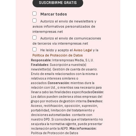
SUSCRIBIRME GRATIS
Marcar todos
Autorizo el envío de newsletters y
avisos informativos personalizados de
interempresas.net
Autorizo el envío de comunicaciones
de terceros vía interempresas.net
He leído y acepto el
Aviso Legal
y la
Política de Protección de Datos
Responsable:
Interempresas Media, S.L.U.
Finalidades:
Suscripción a nuestra(s)
newsletter(s). Gestión de cuenta de usuario.
Envío de emails relacionados con la misma o
relativos a intereses similares o
asociados.
Conservación:
mientras dure la
relación con Ud., o mientras sea necesario para
llevar a cabo las finalidades especificadas
Cesión:
Los datos pueden cederse a otras
empresas del
grupo
por motivos de gestión interna.
Derechos:
Acceso, rectificación, oposición, supresión,
portabilidad, limitación del tratatamiento y
decisiones automatizadas:
contacte con
nuestro DPD
. Si considera que el tratamiento no
se ajusta a la normativa vigente, puede presentar
reclamación ante la
AEPD
.
Más información:
Política de Protección de Datos