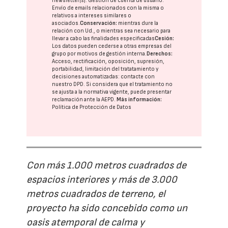
newsletter(s). Gestión de cuenta de usuario.
Envío de emails relacionados con la misma o
relativos a intereses similares o
asociados.
Conservación:
mientras dure la
relación con Ud., o mientras sea necesario para
llevar a cabo las finalidades especificadas
Cesión:
Los datos pueden cederse a otras
empresas del
grupo
por motivos de gestión interna.
Derechos:
Acceso, rectificación, oposición, supresión,
portabilidad, limitación del tratatamiento y
decisiones automatizadas:
contacte con
nuestro DPD
. Si considera que el tratamiento no
se ajusta a la normativa vigente, puede presentar
reclamación ante la
AEPD
.
Más información:
Política de Protección de Datos
Con más 1.000 metros cuadrados de
espacios interiores y más de 3.000
metros cuadrados de terreno, el
proyecto ha sido concebido como un
oasis atemporal de calma y