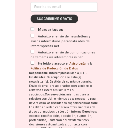
SUSCRIBIRME GRATIS
Marcar todos
Autorizo el envío de newsletters y
avisos informativos personalizados de
interempresas.net
Autorizo el envío de comunicaciones
de terceros vía interempresas.net
He leído y acepto el
Aviso Legal
y la
Política de Protección de Datos
Responsable:
Interempresas Media, S.L.U.
Finalidades:
Suscripción a nuestra(s)
newsletter(s). Gestión de cuenta de usuario.
Envío de emails relacionados con la misma o
relativos a intereses similares o
asociados.
Conservación:
mientras dure la
relación con Ud., o mientras sea necesario para
llevar a cabo las finalidades especificadas
Cesión:
Los datos pueden cederse a otras
empresas del
grupo
por motivos de gestión interna.
Derechos:
Acceso, rectificación, oposición, supresión,
portabilidad, limitación del tratatamiento y
decisiones automatizadas:
contacte con