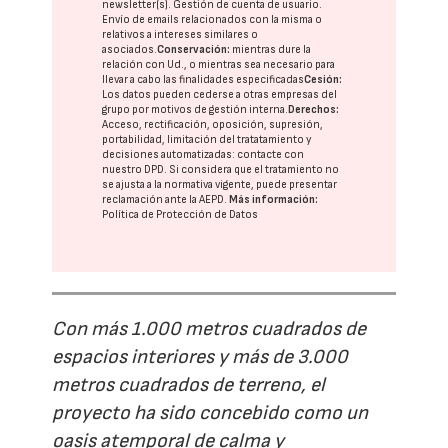
newsletter(s). Gestión de cuenta de usuario.
Envío de emails relacionados con la misma o
relativos a intereses similares o
asociados.
Conservación:
mientras dure la
relación con Ud., o mientras sea necesario para
llevar a cabo las finalidades especificadas
Cesión:
Los datos pueden cederse a otras
empresas del
grupo
por motivos de gestión interna.
Derechos:
Acceso, rectificación, oposición, supresión,
portabilidad, limitación del tratatamiento y
decisiones automatizadas:
contacte con
nuestro DPD
. Si considera que el tratamiento no
se ajusta a la normativa vigente, puede presentar
reclamación ante la
AEPD
.
Más información:
Política de Protección de Datos
Con más 1.000 metros cuadrados de
espacios interiores y más de 3.000
metros cuadrados de terreno, el
proyecto ha sido concebido como un
oasis atemporal de calma y