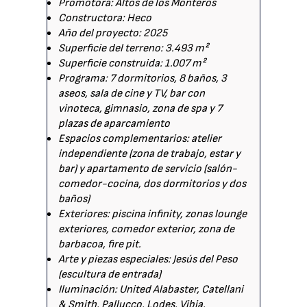
Promotora: Altos de los Monteros
Constructora: Heco
Año del proyecto: 2025
Superficie del terreno: 3.493 m²
Superficie construida: 1.007 m²
Programa: 7 dormitorios, 8 baños, 3
aseos, sala de cine y TV, bar con
vinoteca, gimnasio, zona de spa y 7
plazas de aparcamiento
Espacios complementarios: atelier
independiente (zona de trabajo, estar y
bar) y apartamento de servicio (salón-
comedor-cocina, dos dormitorios y dos
baños)
Exteriores: piscina infinity, zonas lounge
exteriores, comedor exterior, zona de
barbacoa, fire pit.
Arte y piezas especiales: Jesús del Peso
(escultura de entrada)
Iluminación: United Alabaster, Catellani
& Smith, Pallucco, Lodes, Vibia,