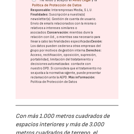
He leído y acepto el
Aviso Legal
y la
Política de Protección de Datos
Responsable:
Interempresas Media, S.L.U.
Finalidades:
Suscripción a nuestra(s)
newsletter(s). Gestión de cuenta de usuario.
Envío de emails relacionados con la misma o
relativos a intereses similares o
asociados.
Conservación:
mientras dure la
relación con Ud., o mientras sea necesario para
llevar a cabo las finalidades especificadas
Cesión:
Los datos pueden cederse a otras
empresas del
grupo
por motivos de gestión interna.
Derechos:
Acceso, rectificación, oposición, supresión,
portabilidad, limitación del tratatamiento y
decisiones automatizadas:
contacte con
nuestro DPD
. Si considera que el tratamiento no
se ajusta a la normativa vigente, puede presentar
reclamación ante la
AEPD
.
Más información:
Política de Protección de Datos
Con más 1.000 metros cuadrados de
espacios interiores y más de 3.000
metros cuadrados de terreno, el