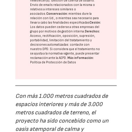
newsletter(s). Gestión de cuenta de usuario.
Envío de emails relacionados con la misma o
relativos a intereses similares o
asociados.
Conservación:
mientras dure la
relación con Ud., o mientras sea necesario para
llevar a cabo las finalidades especificadas
Cesión:
Los datos pueden cederse a otras
empresas del
grupo
por motivos de gestión interna.
Derechos:
Acceso, rectificación, oposición, supresión,
portabilidad, limitación del tratatamiento y
decisiones automatizadas:
contacte con
nuestro DPD
. Si considera que el tratamiento no
se ajusta a la normativa vigente, puede presentar
reclamación ante la
AEPD
.
Más información:
Política de Protección de Datos
Con más 1.000 metros cuadrados de
espacios interiores y más de 3.000
metros cuadrados de terreno, el
proyecto ha sido concebido como un
oasis atemporal de calma y