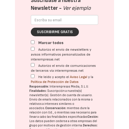
Suscríbase a nuestra
Newsletter -
Ver ejemplo
SUSCRIBIRME GRATIS
Marcar todos
Autorizo el envío de newsletters y
avisos informativos personalizados de
interempresas.net
Autorizo el envío de comunicaciones
de terceros vía interempresas.net
He leído y acepto el
Aviso Legal
y la
Política de Protección de Datos
Responsable:
Interempresas Media, S.L.U.
Finalidades:
Suscripción a nuestra(s)
newsletter(s). Gestión de cuenta de usuario.
Envío de emails relacionados con la misma o
relativos a intereses similares o
asociados.
Conservación:
mientras dure la
relación con Ud., o mientras sea necesario para
llevar a cabo las finalidades especificadas
Cesión:
Los datos pueden cederse a otras
empresas del
grupo
por motivos de gestión interna.
Derechos: