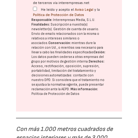
de terceros vía interempresas.net
He leído y acepto el
Aviso Legal
y la
Política de Protección de Datos
Responsable:
Interempresas Media, S.L.U.
Finalidades:
Suscripción a nuestra(s)
newsletter(s). Gestión de cuenta de usuario.
Envío de emails relacionados con la misma o
relativos a intereses similares o
asociados.
Conservación:
mientras dure la
relación con Ud., o mientras sea necesario para
llevar a cabo las finalidades especificadas
Cesión:
Los datos pueden cederse a otras
empresas del
grupo
por motivos de gestión interna.
Derechos:
Acceso, rectificación, oposición, supresión,
portabilidad, limitación del tratatamiento y
decisiones automatizadas:
contacte con
nuestro DPD
. Si considera que el tratamiento no
se ajusta a la normativa vigente, puede presentar
reclamación ante la
AEPD
.
Más información:
Política de Protección de Datos
Con más 1.000 metros cuadrados de
espacios interiores y más de 3.000