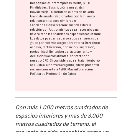
Responsable:
Interempresas Media, S.L.U.
Finalidades:
Suscripción a nuestra(s)
newsletter(s). Gestión de cuenta de usuario.
Envío de emails relacionados con la misma o
relativos a intereses similares o
asociados.
Conservación:
mientras dure la
relación con Ud., o mientras sea necesario para
llevar a cabo las finalidades especificadas
Cesión:
Los datos pueden cederse a otras
empresas del
grupo
por motivos de gestión interna.
Derechos:
Acceso, rectificación, oposición, supresión,
portabilidad, limitación del tratatamiento y
decisiones automatizadas:
contacte con
nuestro DPD
. Si considera que el tratamiento no
se ajusta a la normativa vigente, puede presentar
reclamación ante la
AEPD
.
Más información:
Política de Protección de Datos
Con más 1.000 metros cuadrados de
espacios interiores y más de 3.000
metros cuadrados de terreno, el