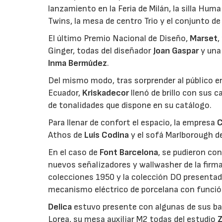
lanzamiento en la Feria de Milán, la silla Hum
Twins, la mesa de centro Trio y el conjunto 
El último Premio Nacional de Diseño,
Marset
,
Ginger, todas del diseñador
Joan Gaspar
y una 
Inma Bermúdez
.
Del mismo modo, tras sorprender al público en
Ecuador,
Kriskadecor
llenó de brillo con sus 
de tonalidades que dispone en su catálogo.
Para llenar de confort el espacio, la empresa
Athos de
Luís Codina
y el sofá Marlborough 
En el caso de
Font Barcelona
, se pudieron co
nuevos señalizadores y wallwasher de la firm
colecciones 1950 y la colección DO presentada
mecanismo eléctrico de porcelana con función
Delica
estuvo presente con algunas de sus ban
Lorea, su mesa auxiliar M2 todas del estudio