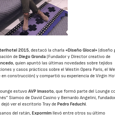
terihotel 2015
, destacó la charla
«Diseño Glocal»
(diseño 
ipación de
Diego Gronda
(Fundador y Director creativo de
ancedo
, quien apuntó las últimas novedades sobre tejidos
iones y casos prácticos sobre el Westin Opera Paris, el W
en construcción) y compartió su experiencia de Virgin Ho
 Lounge estuvo
AVP Imasoto
, que formó parte del Lounge c
més” Siamoo de David Casino y Bernardo Angelini, fundador
ejó ver el escritorio Tray de
Pedro Feduchi
.
sanos del ratán,
Expormim
llevó entre otros su último