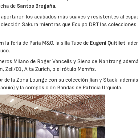
acha de
Santos Bregaña
.
aportaron los acabados más suaves y resistentes al espa
colección Sakura mientras que Equipo DRT las colecciones 
la feria de Paría M&O, la silla Tube de
Eugeni Quitllet
, ad
Luco.
heros Milano de Roger Vancells y Siena de Nahtrang adem
Zell/01, Alta Zurich, o el rótulo Memfis.
or de la Zona Lounge con su colección Jian y Stack, ademá
ouio) y la composición Bandas de Patricia Urquiola.