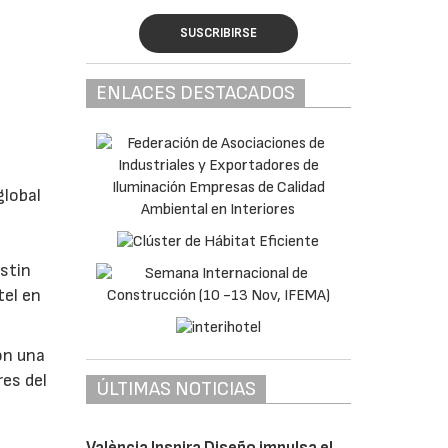
SUSCRIBIRSE
ENLACES DESTACADOS
global
estin
tel en
on una
es del
ÚLTIMAS NOTICIAS
València Inspira Diseño impulsa el