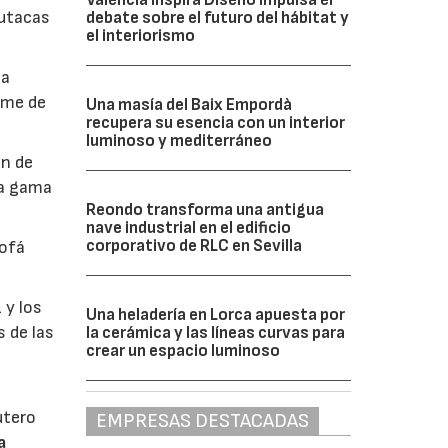
utacas
debate sobre el futuro del hábitat y
el interiorismo
la
 me de
Una masía del Baix Empordà
recupera su esencia con un interior
luminoso y mediterráneo
ón de
ia gama
Reondo transforma una antigua
nave industrial en el edificio
corporativo de RLC en Sevilla
sofá
 y los
Una heladería en Lorca apuesta por
 de las
la cerámica y las líneas curvas para
crear un espacio luminoso
utero
EMPRESAS DESTACADAS
a