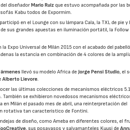
a del diseñador
Mario Ruiz
que estuvo acompañada por las b
de sofás Kabu todos de Expormim.
 participó en el Lounge con su lámpara Cala, la TXL de pie y 
de sus grandes apuestas en iluminación portátil, la Follow
 la Expo Universal de Milán 2015 con el acabado del pabell
cadenas la estancia en combinación de 4 colores de la ampl
Cármenes
llevó su modelo Africa de
Jorge Pensi Studio
, el 
de
Alberto Lievore
.
nocer las últimas colecciones de mecanismos eléctricos 5.1
a. También se exhibieron novedosos mecanismos eléctricos
 en Milán el pasado mes de abril, una reinterpretación del
 rotativa tan característico de Fontini.
dejas de diseño, como Ameba en diferentes colores, el fr
ZooCreative
, sus posavasos y salvamanteles Kuusi de
Ann