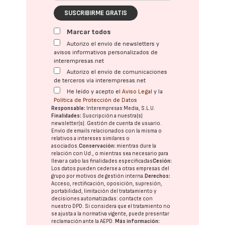
SUSCRIBIRME GRATIS
Marcar todos
Autorizo el envío de newsletters y
avisos informativos personalizados de
interempresas.net
Autorizo el envío de comunicaciones
de terceros vía interempresas.net
He leído y acepto el
Aviso Legal
y la
Política de Protección de Datos
Responsable:
Interempresas Media, S.L.U.
Finalidades:
Suscripción a nuestra(s)
newsletter(s). Gestión de cuenta de usuario.
Envío de emails relacionados con la misma o
relativos a intereses similares o
asociados.
Conservación:
mientras dure la
relación con Ud., o mientras sea necesario para
llevar a cabo las finalidades especificadas
Cesión:
Los datos pueden cederse a otras
empresas del
grupo
por motivos de gestión interna.
Derechos:
Acceso, rectificación, oposición, supresión,
portabilidad, limitación del tratatamiento y
decisiones automatizadas:
contacte con
nuestro DPD
. Si considera que el tratamiento no
se ajusta a la normativa vigente, puede presentar
reclamación ante la
AEPD
.
Más información: