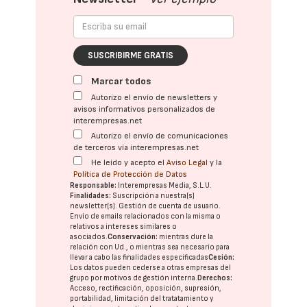
SUSCRIBIRME GRATIS
Marcar todos
Autorizo el envío de newsletters y
avisos informativos personalizados de
interempresas.net
Autorizo el envío de comunicaciones
de terceros vía interempresas.net
He leído y acepto el
Aviso Legal
y la
Política de Protección de Datos
Responsable:
Interempresas Media, S.L.U.
Finalidades:
Suscripción a nuestra(s)
newsletter(s). Gestión de cuenta de usuario.
Envío de emails relacionados con la misma o
relativos a intereses similares o
asociados.
Conservación:
mientras dure la
relación con Ud., o mientras sea necesario para
llevar a cabo las finalidades especificadas
Cesión:
Los datos pueden cederse a otras
empresas del
grupo
por motivos de gestión interna.
Derechos:
Acceso, rectificación, oposición, supresión,
portabilidad, limitación del tratatamiento y