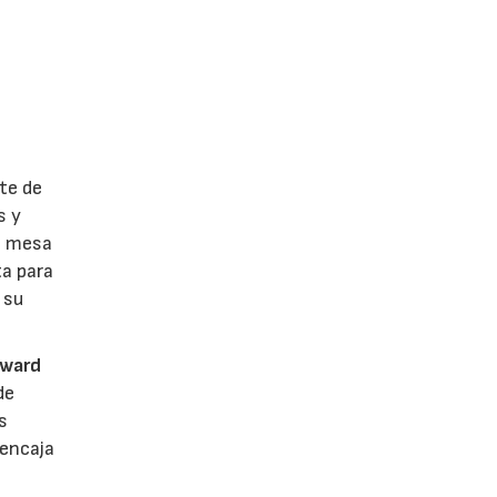
te de
s y
e mesa
ta para
 su
dward
de
s
 encaja