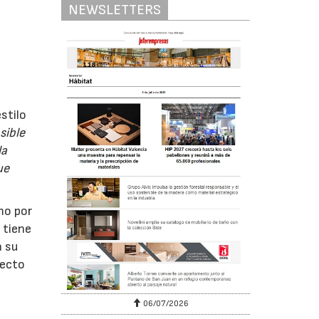
NEWSLETTERS
stilo
sible
la
ue
mo por
 tiene
 su
pecto
/2026
20/07/2026