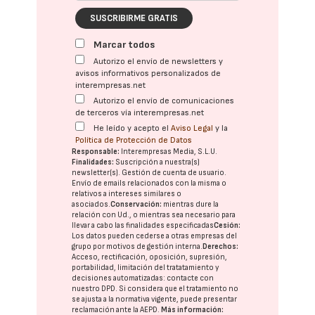
SUSCRIBIRME GRATIS
Marcar todos
Autorizo el envío de newsletters y
avisos informativos personalizados de
interempresas.net
Autorizo el envío de comunicaciones
de terceros vía interempresas.net
He leído y acepto el
Aviso Legal
y la
Política de Protección de Datos
Responsable:
Interempresas Media, S.L.U.
Finalidades:
Suscripción a nuestra(s)
newsletter(s). Gestión de cuenta de usuario.
Envío de emails relacionados con la misma o
relativos a intereses similares o
asociados.
Conservación:
mientras dure la
relación con Ud., o mientras sea necesario para
llevar a cabo las finalidades especificadas
Cesión:
Los datos pueden cederse a otras
empresas del
grupo
por motivos de gestión interna.
Derechos:
Acceso, rectificación, oposición, supresión,
portabilidad, limitación del tratatamiento y
decisiones automatizadas:
contacte con
nuestro DPD
. Si considera que el tratamiento no
se ajusta a la normativa vigente, puede presentar
reclamación ante la
AEPD
.
Más información: