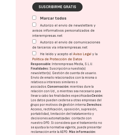
SUSCRIBIRME GRATIS
Marcar todos
Autorizo el envío de newsletters y
avisos informativos personalizados de
interempresas.net
Autorizo el envío de comunicaciones
de terceros vía interempresas.net
He leído y acepto el
Aviso Legal
y la
Política de Protección de Datos
Responsable:
Interempresas Media, S.L.U.
Finalidades:
Suscripción a nuestra(s)
newsletter(s). Gestión de cuenta de usuario.
Envío de emails relacionados con la misma o
relativos a intereses similares o
asociados.
Conservación:
mientras dure la
relación con Ud., o mientras sea necesario para
llevar a cabo las finalidades especificadas
Cesión:
Los datos pueden cederse a otras
empresas del
grupo
por motivos de gestión interna.
Derechos:
Acceso, rectificación, oposición, supresión,
portabilidad, limitación del tratatamiento y
decisiones automatizadas:
contacte con
nuestro DPD
. Si considera que el tratamiento no
se ajusta a la normativa vigente, puede presentar
reclamación ante la
AEPD
.
Más información: