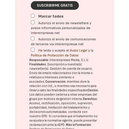
SUSCRIBIRME GRATIS
Marcar todos
Autorizo el envío de newsletters y
avisos informativos personalizados de
interempresas.net
Autorizo el envío de comunicaciones
de terceros vía interempresas.net
He leído y acepto el
Aviso Legal
y la
Política de Protección de Datos
Responsable:
Interempresas Media, S.L.U.
Finalidades:
Suscripción a nuestra(s)
newsletter(s). Gestión de cuenta de usuario.
Envío de emails relacionados con la misma o
relativos a intereses similares o
asociados.
Conservación:
mientras dure la
relación con Ud., o mientras sea necesario para
llevar a cabo las finalidades especificadas
Cesión:
Los datos pueden cederse a otras
empresas del
grupo
por motivos de gestión interna.
Derechos:
Acceso, rectificación, oposición, supresión,
portabilidad, limitación del tratatamiento y
decisiones automatizadas:
contacte con
nuestro DPD
. Si considera que el tratamiento no
se ajusta a la normativa vigente, puede presentar
reclamación ante la
AEPD
.
Más información: