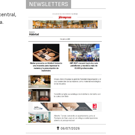
NEWSLETTERS
central,
a.
06/07/2026
20/07/